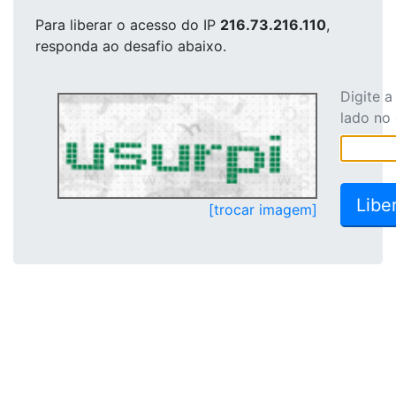
Para liberar o acesso
do IP
216.73.216.110
,
responda ao desafio abaixo.
Digite 
lado no
[trocar imagem]